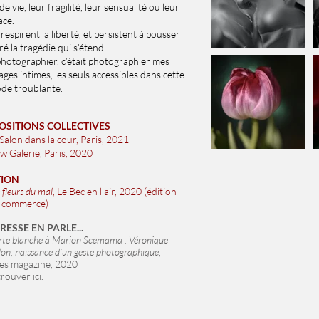
de vie, leur fragilité, leur sensualité ou leur
ce.
 respirent la liberté, et persistent à pousser
ré la tragédie qui s’étend.
photographier, c’était photographier mes
ges intimes, les seuls accessibles dans cette
ode troublante.
OSITIONS COLLECTIVES
Salon dans la cour, Paris,
2021
w Galerie, Paris, 2020
TION
 fleurs du mal
, Le Bec en l'air, 2020 (édition
 commerce)
RESSE EN PARLE...
rte blanche à Marion Scemama : Véronique
on, naissance d’un geste photographique
,
ves magazine,
2020
trouver
ici.