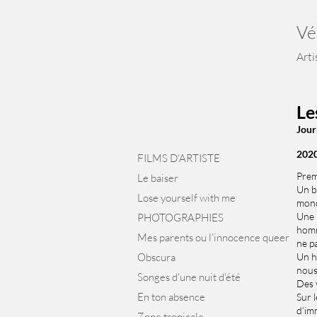
Vé
Arti
Le
Jour
2020
FILMS D'ARTISTE
Prem
Le baiser
Un b
Lose yourself with me
mond
Une 
PHOTOGRAPHIES
homm
Mes parents ou l'innocence queer
ne pa
Obscura
Un h
nous
Songes d'une nuit d'été
Des v
En ton absence
Sur l
d’im
Zone tropicale