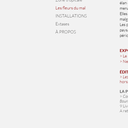
élan 
Les fleurs du mal
mena
Elles
INSTALLATIONS
malg
Extases
Les 
paysa
À PROPOS
péri
EXP
> Le 
> Ne
ÉDI
>
Les
hors
LA P
>
Ca
Bourl
9 Li
A re